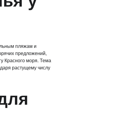
ья у 
ельным пляжам и 
горячих предложений, 
гу Красного моря. Тема 
одаря растущему числу 
для 