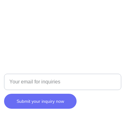
SERVICES
Enter your email address
Submit your inquiry now