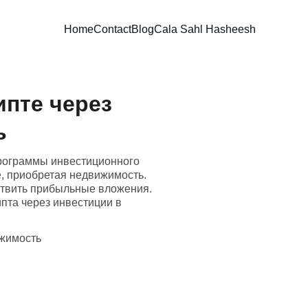
Home
Contact
Blog
Cala Sahl Hasheesh
ипте через
ь
программы инвестиционного
, приобретая недвижимость.
ствить прибыльные вложения.
пта через инвестиции в
ижимость