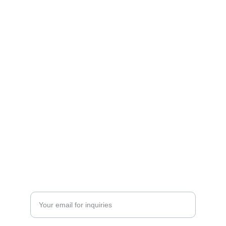
Contact
Get in touch for your real estate needs.
+201229049361 | +201500019200
SERVICES
Enter your email address