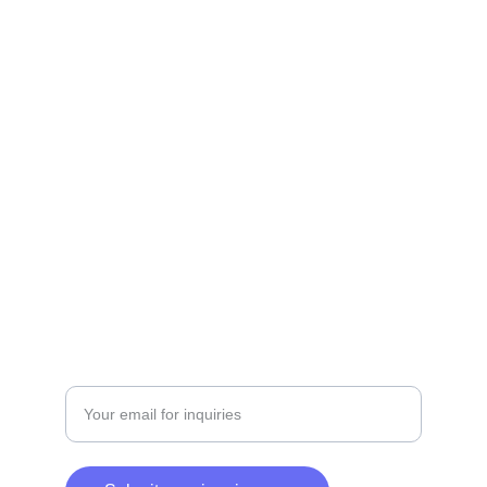
Get in touch for your real estate needs.
+201229049361 | +201500019200
SERVICES
Enter your email address