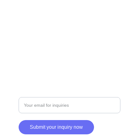
+201229049361 | +201500019200
SERVICES
Enter your email address
Submit your inquiry now